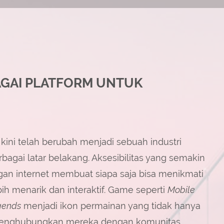
GAI PLATFORM UNTUK
kini telah berubah menjadi sebuah industri
agai latar belakang. Aksesibilitas yang semakin
an internet membuat siapa saja bisa menikmati
 menarik dan interaktif. Game seperti
Mobile
gends
menjadi ikon permainan yang tidak hanya
a menghubungkan mereka dengan komunitas