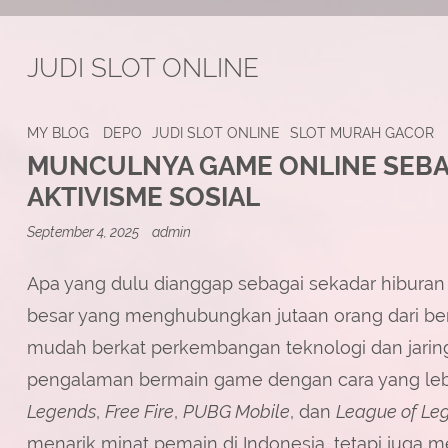
JUDI SLOT ONLINE
MY BLOG
DEPO
JUDI SLOT ONLINE
SLOT MURAH GACOR
MUNCULNYA GAME ONLINE SEBA
AKTIVISME SOSIAL
September 4, 2025
admin
Apa yang dulu dianggap sebagai sekadar hiburan 
besar yang menghubungkan jutaan orang dari berb
mudah berkat perkembangan teknologi dan jaring
pengalaman bermain game dengan cara yang lebih
Legends
,
Free Fire
,
PUBG Mobile
, dan
League of Le
menarik minat pemain di Indonesia, tetapi jug