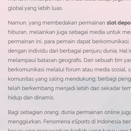
global yang lebih luas.
Namun, yang membedakan permainan
slot depo
hiburan, melainkan juga sebagai media untuk menja
permainan ini, para pemain dapat berkomunikas
dengan individu dari berbagai penjuru dunia. Hal
melampaui batasan geografis. Dari sebuah tim y
berkomunikasi melalui forum atau media sosial,
komunitas yang saling mendukung, berbagi penga
telah berkembang menjadi lebih dari sekadar te
hidup dan dinamis.
Bagi sebagian orang, dunia permainan online jug
menggiurkan. Fenomena
eSports
di Indonesia b
besar yang menawarkan hadiah uang tunai yang 