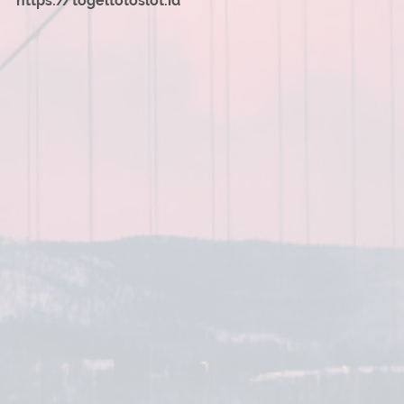
https://togeltotoslot.id