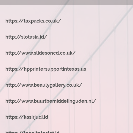
https://taxpacks.co.uk/
http://slotasia.id/
http://www.slidesoncd.co.uk/
https://hpprintersupportintexas.us
http://www.beaulygallery.co.uk/
http://www.buurtbemiddelinguden.nl/
https://kasirjudi.id